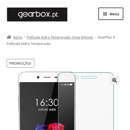
Ir
Saltar
Menu
para
para
a
o
Maximi
Películas
navegação
conteúdo
submen
Início
Película Vidro Temperado Smartphone
OnePlus X
Maximi
Película Vidro Temperado
Capas
submen
Maximi
Gadgets
PROMOÇÃO!
submen
Cabos
Contactos