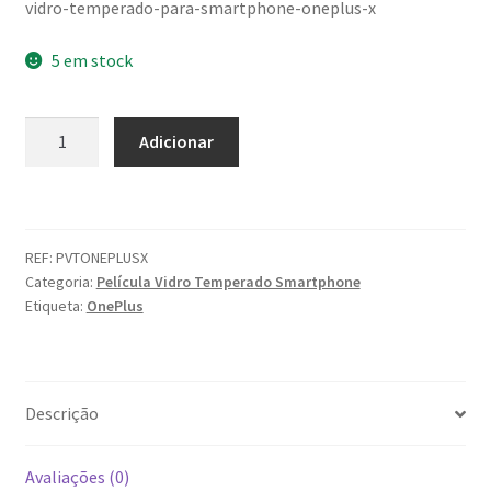
vidro-temperado-para-smartphone-oneplus-x
5 em stock
Quantidade
Adicionar
de
OnePlus
X
Película
REF:
PVTONEPLUSX
Vidro
Categoria:
Película Vidro Temperado Smartphone
Temperado
Etiqueta:
OnePlus
Descrição
Avaliações (0)