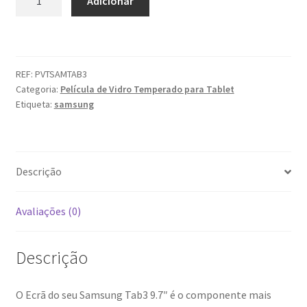
Adicionar
de
Samsung
Tab3
9.7"
REF:
PVTSAMTAB3
Película
Categoria:
Película de Vidro Temperado para Tablet
de
Etiqueta:
samsung
Vidro
Temperado
Descrição
Avaliações (0)
Descrição
O Ecrã do seu Samsung Tab3 9.7″ é o componente mais