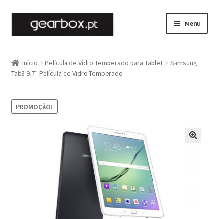
Ir
Saltar
Menu
para
para
a
o
Maximi
Películas
navegação
conteúdo
submen
Início
Película de Vidro Temperado para Tablet
Samsung
Maximi
Tab3 9.7″ Película de Vidro Temperado
Capas
submen
Maximi
Gadgets
PROMOÇÃO!
submen
Cabos
Contactos